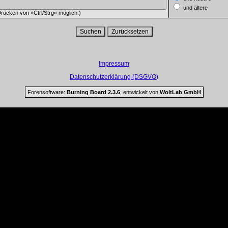
und ältere
rücken von »Ctrl/Strg« möglich.)
Impressum
Datenschutzerklärung (DSGVO)
Forensoftware:
Burning Board 2.3.6
, entwickelt von
WoltLab GmbH