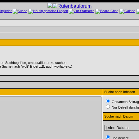
.
 Suchbegriffen, um detaillierter zu suchen.
e Suche nach *wolt* findet z.B. auch woltlab etc.)
Suche nach Inhalten
Gesamten Beitrag
Nur Betreff durch
Suche nach Datum
und neuere