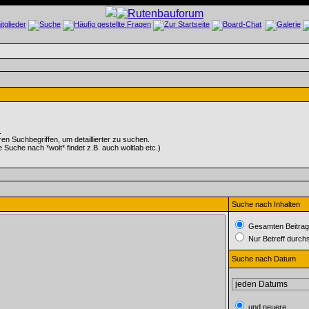
.
 Suchbegriffen, um detaillierter zu suchen.
e Suche nach *wolt* findet z.B. auch woltlab etc.)
Suche nach Inhalten
Gesamten Beitrag
Nur Betreff durch
Suche nach Datum
und neuere