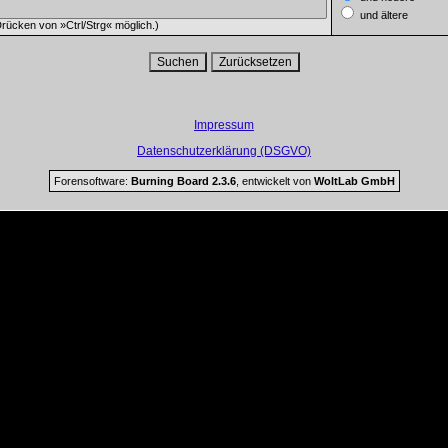
und ältere
rücken von »Ctrl/Strg« möglich.)
Impressum
Datenschutzerklärung (DSGVO)
Forensoftware:
Burning Board 2.3.6
, entwickelt von
WoltLab GmbH