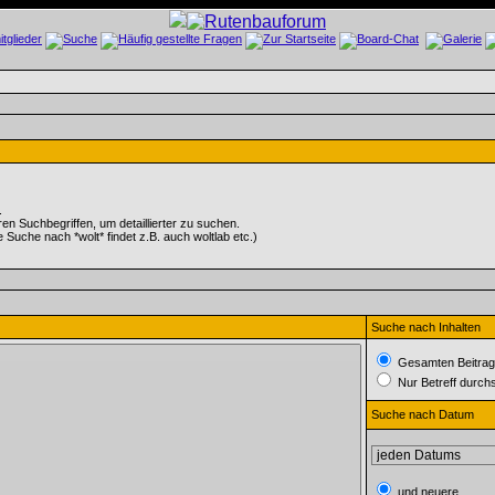
.
 Suchbegriffen, um detaillierter zu suchen.
e Suche nach *wolt* findet z.B. auch woltlab etc.)
Suche nach Inhalten
Gesamten Beitrag
Nur Betreff durch
Suche nach Datum
und neuere