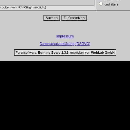
und ältere
rücken von »Ctrl/Strg« möglich.)
Impressum
Datenschutzerklärung (DSGVO)
Forensoftware:
Burning Board 2.3.6
, entwickelt von
WoltLab GmbH