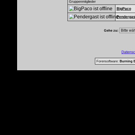
Gruppenmitglieder
BigPaco
Pendergas
Gehe zu:
Datensc
Forensoftware:
Burning B