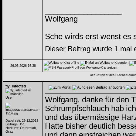
__________________
Wolfgang
Sche wirds erst wenst es 
Dieser Beitrag wurde 1 mal 
26.06.2026
16:38
Der Betreiber des Rutenbauforums 
fly_infected
Wolfgang, danke für den Ti
User
Schrumpfschlauch hab ic
und das übermässige Har
Dabei seit: 29.12.2013
Hatte bisher deutlich bess
Beiträge: 151
Herkunft: Österreich,
Graz
und dann einstreichen war