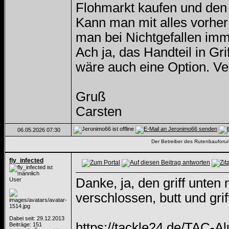
Flohmarkt kaufen und den 
Kann man mit alles vorher
man bei Nichtgefallen imm
Ach ja, das Handteil in Gri
wäre auch eine Option. Ve
Gruß
Carsten
06.05.2026
07:30
Der Betreiber des Rutenbauforums 
fly_infected
Danke, ja, den griff unte
User
verschlossen, butt und griff
Dabei seit: 29.12.2013
https://tackle24.de/TAC-
Beiträge: 151