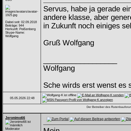
Servus, habe ja gerade ei
andere klasse, aber genere
Dabei seit: 02.09.2018
in Zukunft noch einiges se
Beiträge: 944
Herkunft: Peißenberg
Skype-Name:
Wolfgang
Gruß Wolfgang
__________________
Wolfgang
Sche wirds erst wenst es 
05.05.2026
22:48
Der Betreiber des Rutenbauforums 
Jeronimo66
Moin,
Moderator