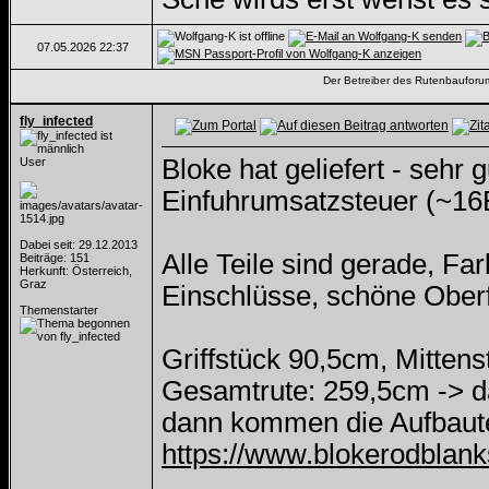
07.05.2026
22:37
Der Betreiber des Rutenbauforums 
fly_infected
Bloke hat geliefert - sehr 
User
Einfuhrumsatzsteuer (~16E
Dabei seit: 29.12.2013
Alle Teile sind gerade, Fa
Beiträge: 151
Herkunft: Österreich,
Graz
Einschlüsse, schöne Oberf
Themenstarter
Griffstück 90,5cm, Mitten
Gesamtrute: 259,5cm -> d
dann kommen die Aufbaute
https://www.blokerodblanks