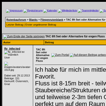
Rutenbauforum
»
Blanks
»
Fliegenrutenblank
»
TAC 8ft 5wt oder Alternative fü
Letzter Beitrag
|
Erster ungelesener Beitrag
TAC 8ft 5wt oder Alternative für engen Fluss
Autor
Beitrag
fly_infected
TAC 8ft
5wt oder
Alternative
User
für engen
Fluss
Ich habe für mich im mittl
Favorit.
Dabei seit: 29.12.2013
Beiträge: 151
Herkunft: Österreich,
Fluss ist 8-15m breit - tei
Graz
Staubereiche/Strukturen d
und teilweise 2-3m tiefen 
perfekt um auf dem Raum gu