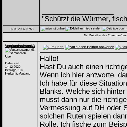
__________________
"Schützt die Würmer, fisch
06.05.2026
10:53
Der Betreiber des Rutenbauforums 
Vogtlandsalmon63
Hallo!
User
Dabei seit:
Hast Du auch einen richt
14.12.2020
Beiträge: 107
Wenn ich hier antworte, d
Herkunft: Vogtland
Ich habe für diese Situatio
Blanks. Welche sich hinte
musst dann nur die richti
Vermessung auf DH oder Ska
solchen Ruten spielen dan
Rolle. Ich fische zum Beisp