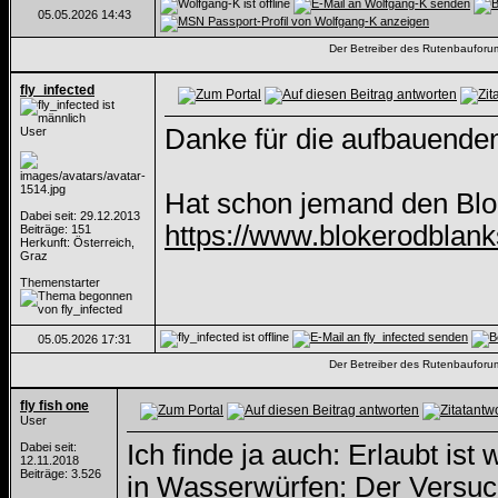
05.05.2026
14:43
Der Betreiber des Rutenbauforums 
fly_infected
Danke für die aufbauende
User
Hat schon jemand den Blo
Dabei seit: 29.12.2013
https://www.blokerodblanks
Beiträge: 151
Herkunft: Österreich,
Graz
Themenstarter
05.05.2026
17:31
Der Betreiber des Rutenbauforums 
fly fish one
User
Ich finde ja auch: Erlaubt is
Dabei seit:
12.11.2018
Beiträge: 3.526
in Wasserwürfen: Der Versuch 