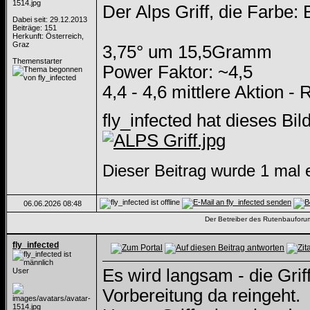
Der Alps Griff, die Farbe:
Dabei seit: 29.12.2013
Beiträge: 151
Herkunft: Österreich,
Graz
3,75° um 15,5Gramm
Themenstarter
Power Faktor: ~4,5
4,4 - 4,6 mittlere Aktion - 
fly_infected hat dieses Bil
Dieser Beitrag wurde 1 mal e
06.06.2026
08:48
Der Betreiber des Rutenbauforums 
fly_infected
Es wird langsam - die Grif
User
Vorbereitung da reingeht.