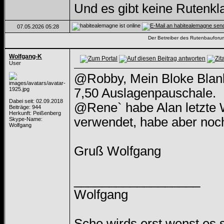
Und es gibt keine Rutenk
07.05.2026
05:28
Der Betreiber des Rutenbauforums 
Wolfgang-K
User
@Robby, Mein Bloke Blank 
7,50 Auslagenpauschale.
Dabei seit: 02.09.2018
@Rene` habe Alan letzte 
Beiträge: 944
Herkunft: Peißenberg
verwendet, habe aber noch
Skype-Name:
Wolfgang
Gruß Wolfgang
__________________
Wolfgang
Sche wirds erst wenst es 