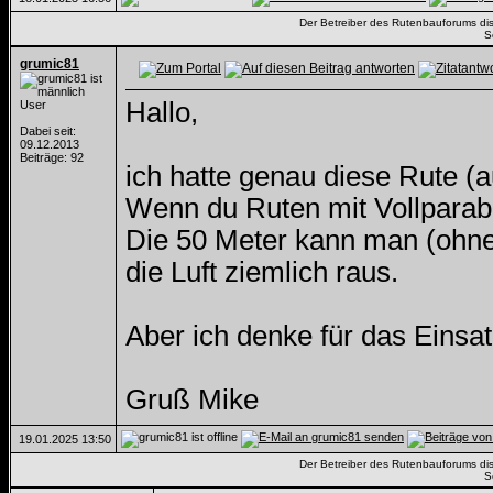
Der Betreiber des Rutenbauforums dista
S
grumic81
Hallo,
User
Dabei seit:
09.12.2013
Beiträge: 92
ich hatte genau diese Rute (
Wenn du Ruten mit Vollparabo
Die 50 Meter kann man (ohne
die Luft ziemlich raus.
Aber ich denke für das Einsat
Gruß Mike
19.01.2025
13:50
Der Betreiber des Rutenbauforums dista
S