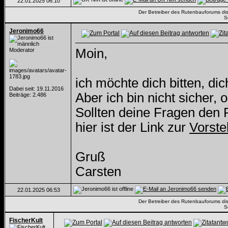
22.01.2025
06:10
Der Betreiber des Rutenbauforums dista
S
Jeronimo66
Moin,
Moderator
ich möchte dich bitten, di
Dabei seit: 19.11.2016
Aber ich bin nicht sicher,
Beiträge: 2.486
Sollten deine Fragen den 
hier ist der Link zur
Vorste
Gruß
Carsten
22.01.2025
06:53
Der Betreiber des Rutenbauforums dista
S
FischerKult