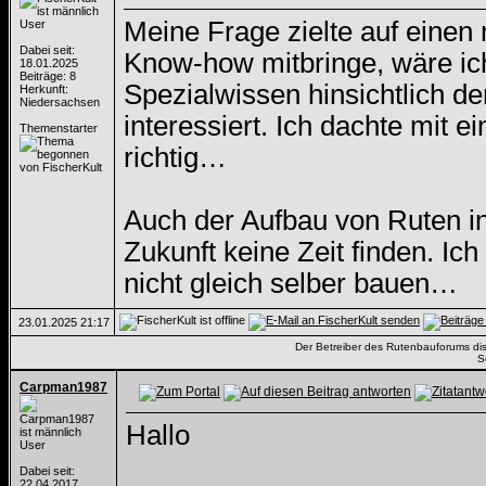
Meine Frage zielte auf einen 
User
Dabei seit:
Know-how mitbringe, wäre ic
18.01.2025
Beiträge: 8
Spezialwissen hinsichtlich d
Herkunft:
Niedersachsen
interessiert. Ich dachte mit 
Themenstarter
richtig…
Auch der Aufbau von Ruten in
Zukunft keine Zeit finden. Ic
nicht gleich selber bauen…
23.01.2025
21:17
Der Betreiber des Rutenbauforums dista
S
Carpman1987
Hallo
User
Dabei seit:
22.04.2017