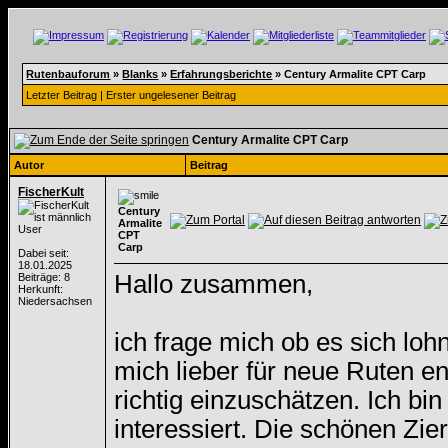
Rutenbauforum
»
Blanks
»
Erfahrungsberichte
»
Century Armalite CPT Carp
Letzter Beitrag
|
Erster ungelesener Beitrag
Century Armalite CPT Carp
Autor
Beitrag
FischerKult
Century
Armalite
User
CPT
Carp
Dabei seit:
18.01.2025
Hallo zusammen,
Beiträge: 8
Herkunft:
Niedersachsen
ich frage mich ob es sich lo
mich lieber für neue Ruten en
richtig einzuschätzen. Ich b
interessiert. Die schönen Zie