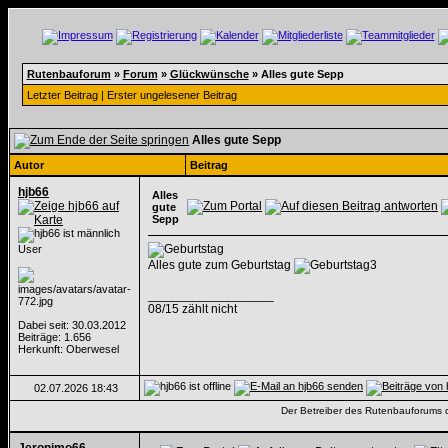
Rutenbauforum
»
Forum
»
Glückwünsche
»
Alles gute Sepp
Letzter Beitrag
|
Erster ungelesener Beitrag
Alles gute Sepp
Autor
Beitrag
hjb66
Alles
gute
Sepp
User
Alles gute zum Geburtstag
__________________
08/15 zählt nicht
Dabei seit: 30.03.2012
Beiträge: 1.656
Herkunft: Oberwesel
02.07.2026
18:43
Der Betreiber des Rutenbauforums dis