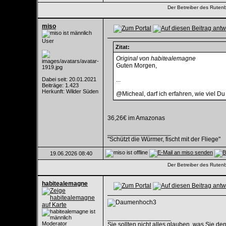
Der Betreiber des Rutenba
miso
User
Zitat:
Original von habitealemagne
Guten Morgen,
Dabei seit: 20.01.2021
...
Beiträge: 1.423
Herkunft: Wilder Süden
@Micheal, darf ich erfahren, wie viel Du
36,26€ im Amazonas
__________________
"Schützt die Würmer, fischt mit der Fliege"
19.06.2026
08:40
Der Betreiber des Rutenba
habitealemagne
__________________
Moderator
Sie sollten nicht alles glauben, was Sie de