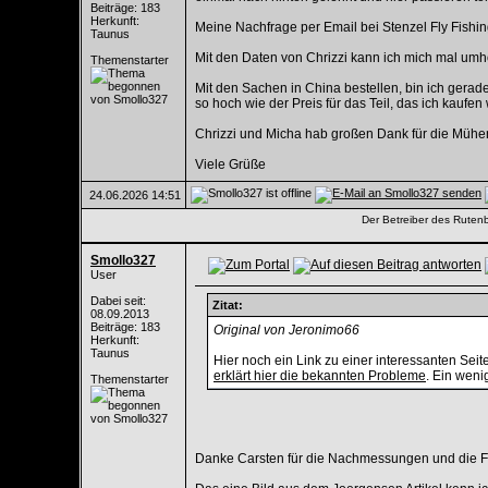
Beiträge: 183
Herkunft:
Meine Nachfrage per Email bei Stenzel Fly Fishin
Taunus
Mit den Daten von Chrizzi kann ich mich mal umhö
Themenstarter
Mit den Sachen in China bestellen, bin ich gerad
so hoch wie der Preis für das Teil, das ich kaufen
Chrizzi und Micha hab großen Dank für die Mühe
Viele Grüße
24.06.2026
14:51
Der Betreiber des Rutenba
Smollo327
User
Dabei seit:
Zitat:
08.09.2013
Beiträge: 183
Original von Jeronimo66
Herkunft:
Taunus
Hier noch ein Link zu einer interessanten Sei
erklärt hier die bekannten Probleme
. Ein weni
Themenstarter
Danke Carsten für die Nachmessungen und die F