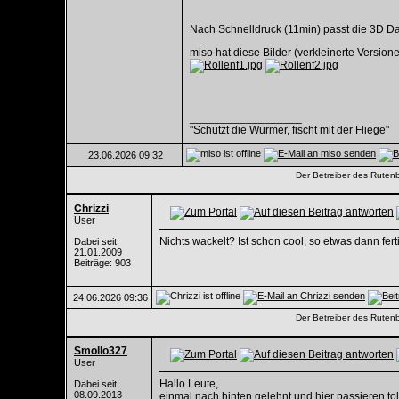
Nach Schnelldruck (11min) passt die 3D Da
miso hat diese Bilder (verkleinerte Versio
__________________
"Schützt die Würmer, fischt mit der Fliege"
23.06.2026
09:32
Der Betreiber des Rutenba
Chrizzi
User
Nichts wackelt? Ist schon cool, so etwas dann fert
Dabei seit:
21.01.2009
Beiträge: 903
24.06.2026
09:36
Der Betreiber des Rutenba
Smollo327
User
Hallo Leute,
Dabei seit:
08.09.2013
einmal nach hinten gelehnt und hier passieren tol