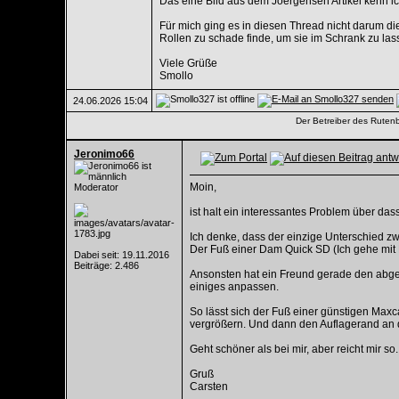
Das eine Bild aus dem Joergensen Artikel kenn ic
Für mich ging es in diesen Thread nicht darum d
Rollen zu schade finde, um sie im Schrank zu las
Viele Grüße
Smollo
24.06.2026
15:04
Der Betreiber des Rutenba
Jeronimo66
Moin,
Moderator
ist halt ein interessantes Problem über da
Ich denke, dass der einzige Unterschied zw
Der Fuß einer Dam Quick SD (Ich gehe mit R
Dabei seit: 19.11.2016
Beiträge: 2.486
Ansonsten hat ein Freund gerade den abgeb
einiges anpassen.
So lässt sich der Fuß einer günstigen Ma
vergrößern. Und dann den Auflagerand an d
Geht schöner als bei mir, aber reicht mir so.
Gruß
Carsten