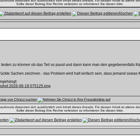
uforums distanziert sich ausdrücklich vom Inhalt dieses threads. Für dessen Inhalt ist alleine der
Sollte dieser Beitrag Ihre Rechte verletzten so informieren Sie diesen bitte.
 testen zu können ob das Teil so passt und dann kann man den gegebenenfalls frä
ckte Sachen zeichnen - das Problem wird halt einfach sein, dass jemand sowas fer
 angehängt:
uforums distanziert sich ausdrücklich vom Inhalt dieses threads. Für dessen Inhalt ist alleine der
Sollte dieser Beitrag Ihre Rechte verletzten so informieren Sie diesen bitte.