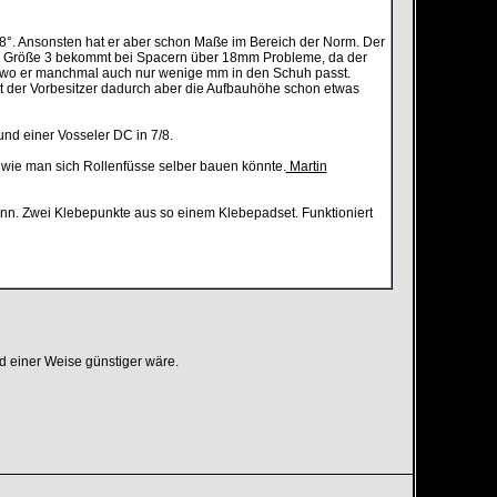
7-8°. Ansonsten hat er aber schon Maße im Bereich der Norm. Der
Die Größe 3 bekommt bei Spacern über 18mm Probleme, da der
n, wo er manchmal auch nur wenige mm in den Schuh passt.
at der Vorbesitzer dadurch aber die Aufbauhöhe schon etwas
nd einer Vosseler DC in 7/8.
 wie man sich Rollenfüsse selber bauen könnte.
Martin
ann. Zwei Klebepunkte aus so einem Klebepadset. Funktioniert
nd einer Weise günstiger wäre.