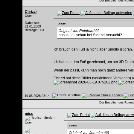
Der Betreiber des Rutenba
Chrizzi
User
Dabei seit:
Zitat:
21.01.2009
Beiträge: 903
Original von Reinhard 02
hast du es schon bei Stenzel versucht?
Ich brauch den Fuß ja nicht, aber Smollo ist dran.
Ich hab nur den Fuß gezeichnet, um per 3D Druck
Wenn der passt, kann man noch ganz andere verrü
Chrizzi hat diese Bilder (verkleinerte Versionen)
19.06.2026
08:14
Der Betreiber des Rutenba
miso
User
Zitat:
Original von Jeronimo66