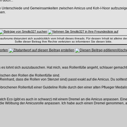
h doch...
ie Unterschiede und Gemeinsamkeiten zwischen Amicus und Koh-I-Noor aufzuzeigen.
sen.
uforums distanziert sich ausdrücklich vom Inhalt dieses threads. Für dessen Inhalt ist alleine der
Sollte dieser Beitrag Ihre Rechte verletzten so informieren Sie diesen bitte.
ss es lohnt sich auszutauschen. Hat mich, was Rollenfüße angeht, schlauer gemacht
ischen den Rollen die Rollenfüße sind.
einhard, dass die Rollen von Stenzel sind) passt exakt auf die Amicus. Du solltest
rochenen Rollenfuß einer Guideline Rolle durch den einer alten Pflueger Medalist
xcatch Eco (gibt es auch in schwarz) mit einem Dremel an die Amicus anpassen. 
ie Wölbung der Amicusrolle anpassen. Ich habe auch einen Dremel genommen, aber