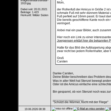
Moin,
Dabei seit: 20.01.2021
der Rollenfuß der Amicus in Größe 2 ist
Beiträge: 1.423
schmale Fuß mit sehr dünnem Material u
Herkunft: Wilder Süden
Fuß perfekt auf 16mm passt. Er baut da
Die bereits geschliffene Kante noch ei
verringert.
Anbei mal ein paar Bilder, auch zusamme
Hier noch ein Link zu einer interessant
Joergensen erklärt hier die bekannten 
Hatte für das Bild die Aufdoppelung abg
zwar nicht bei jedem Rollenhalter, aber 
Gruß
Carsten
Danke Carsten,
Deine Bilder beschreiben das Problem deu
Was in aller Welt hat Stenzel bewegt andere
Oder ist die Amicus einfache eine schlechte
Bin gespannt, ob von Stenzel noch was zur
__________________
"Schützt die Würmer, fischt mit der Fliege"
19.06.2026
08:38