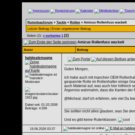
Rutenbauforum
»
Tackle
»
Rollen
»
Amicus Rollenfuss wackelt
Letzter Beitrag
|
Erster ungelesener Beitrag
[2]
Seiten (2):
« vorherige
1
Amicus Rollenfuss wackelt
Autor
Beitrag
habitealemagne
Guten Morgen,
ich habe auch mit manchen OEM Rollenhalt
gespannte Rolle im Rollenhalter einige Gra
Moderator
auch Material auf, was auch hier hilfreich 
Ärgerniss wahrnahm, dass die Kanten der 
@Micheal, darf ich erfahren, wie viel Du ber
Dabei seit: 01.03.2008
__________________
Beiträge: 4.599
Sie sollten nicht alles glauben, was Sie de
Und es gibt keine Rutenklassen.
19.06.2026
03:37