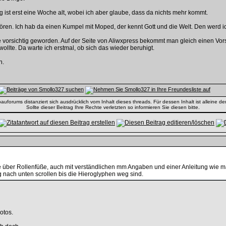
g ist erst eine Woche alt, wobei ich aber glaube, dass da nichts mehr kommt.
ren. Ich hab da einen Kumpel mit Moped, der kennt Gott und die Welt. Den werd i
e vorsichtig geworden. Auf der Seite von Aliwxpress bekommt man gleich einen Vor
 wollte. Da warte ich erstmal, ob sich das wieder beruhigt.
n.
uforums distanziert sich ausdrücklich vom Inhalt dieses threads. Für dessen Inhalt ist alleine der
Sollte dieser Beitrag Ihre Rechte verletzten so informieren Sie diesen bitte.
te über Rollenfüße, auch mit verständlichen mm Angaben und einer Anleitung wie m
g nach unten scrollen bis die Hieroglyphen weg sind.
otos.