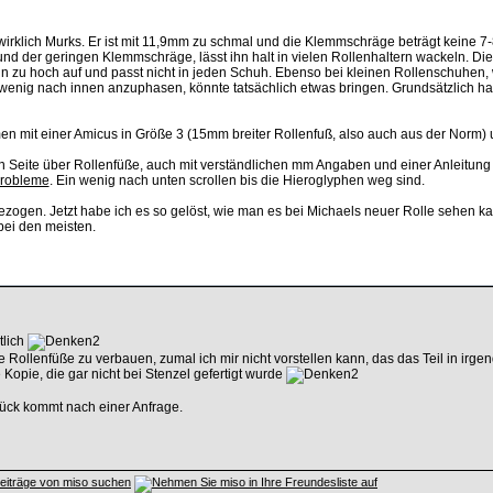
 wirklich Murks. Er ist mit 11,9mm zu schmal und die Klemmschräge beträgt keine 
nd der geringen Klemmschräge, lässt ihn halt in vielen Rollenhaltern wackeln. 
nn zu hoch auf und passt nicht in jeden Schuh. Ebenso bei kleinen Rollenschuhe
n wenig nach innen anzuphasen, könnte tatsächlich etwas bringen. Grundsätzlich h
n mit einer Amicus in Größe 3 (15mm breiter Rollenfuß, also auch aus der Norm) u
en Seite über Rollenfüße, auch mit verständlichen mm Angaben und einer Anleitung
Probleme
. Ein wenig nach unten scrollen bis die Hieroglyphen weg sind.
ezogen. Jetzt habe ich es so gelöst, wie man es bei Michaels neuer Rolle sehen k
bei den meisten.
tlich
 Rollenfüße zu verbauen, zumal ich mir nicht vorstellen kann, das das Teil in irge
 Kopie, die gar nicht bei Stenzel gefertigt wurde
ück kommt nach einer Anfrage.