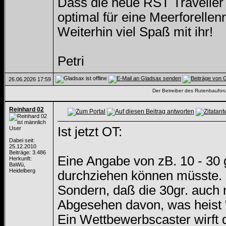
Dass die neue RST Traveller S
optimal für eine Meerforellenr
Weiterhin viel Spaß mit ihr!
Petri
26.06.2026
17:59
Der Betreiber des Rutenbauforum
Reinhard 02
Ist jetzt OT:
User
Dabei seit:
25.12.2010
Beiträge: 3.486
Eine Angabe von zB. 10 - 30 
Herkunft:
BaWü,
Heidelberg
durchziehen können müsste.
Sondern, daß die 30gr. auch 
Abgesehen davon, was heist 
Ein Wettbewerbscaster wirft 