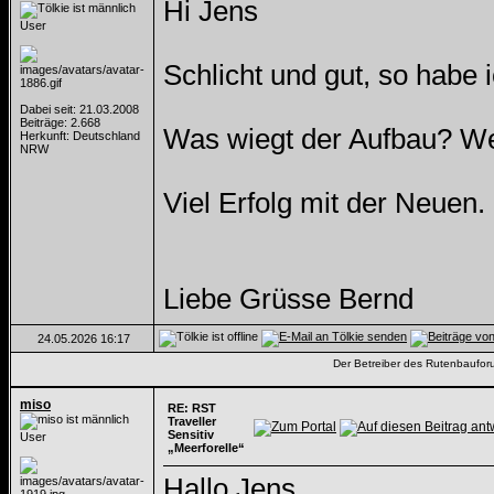
Hi Jens
User
Schlicht und gut, so habe i
Dabei seit: 21.03.2008
Beiträge: 2.668
Was wiegt der Aufbau? Wen
Herkunft: Deutschland
NRW
Viel Erfolg mit der Neuen.
Liebe Grüsse Bernd
24.05.2026
16:17
Der Betreiber des Rutenbauforum
miso
RE: RST
Traveller
Sensitiv
User
„Meerforelle“
Hallo Jens,