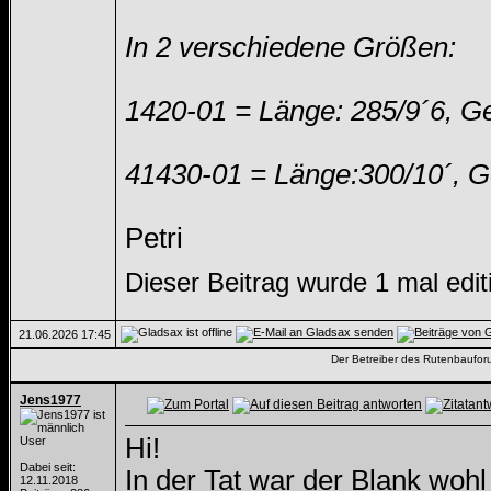
In 2 verschiedene Größen:
1420-01 = Länge: 285/9´6, Ge
41430-01 = Länge:300/10´, Ge
Petri
Dieser Beitrag wurde 1 mal edi
21.06.2026
17:45
Der Betreiber des Rutenbauforum
Jens1977
Hi!
User
Dabei seit:
In der Tat war der Blank woh
12.11.2018