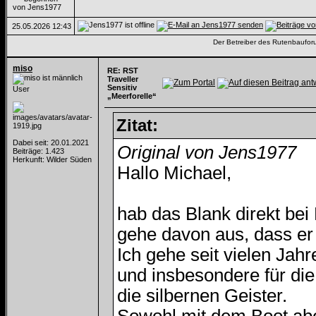
25.05.2026
12:43
Der Betreiber des Rutenbauforum
miso
RE: RST
Traveller
Sensitiv
User
„Meerforelle“
Zitat:
Dabei seit: 20.01.2021
Original von Jens1977
Beiträge: 1.423
Herkunft: Wilder Süden
Hallo Michael,
hab das Blank direkt bei
gehe davon aus, dass er 
Ich gehe seit vielen Jah
und insbesondere für die
die silbernen Geister.