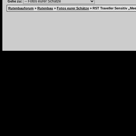
Gehe zu:
Rutenbauforum
»
Rutenbau
»
Fotos eurer Schätze
»
RST Traveller Sensitiv „Mee