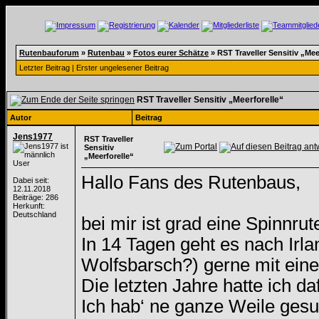
Rutenbauforum
»
Rutenbau
»
Fotos eurer Schätze
»
RST Traveller Sensitiv „Mee
Letzter Beitrag
|
Erster ungelesener Beitrag
RST Traveller Sensitiv „Meerforelle“
Autor
Beitrag
Jens1977
RST Traveller
Sensitiv
„Meerforelle“
User
Hallo Fans des Rutenbaus,
Dabei seit:
12.11.2018
Beiträge: 286
Herkunft:
Deutschland
bei mir ist grad eine Spinnrut
In 14 Tagen geht es nach Irla
Wolfsbarsch?) gerne mit eine
Die letzten Jahre hatte ich d
Ich hab‘ ne ganze Weile gesuc