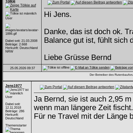
Tölkie
Hi Jens.
User
Danke, das ist doch ok. T
Balance gut ist, fühlt sich 
Dabei seit: 21.03.2008
Beiträge: 2.668
Herkunft: Deutschland
NRW
Liebe Grüsse Bernd
25.05.2026
09:37
Der Betreiber des Rutenbauforum
Jens1977
Ja Bernd, sie ist auch 2,95 
User
Dabei seit:
wenn man längere Zeit fischt.
12.11.2018
Beiträge: 286
Für ne Travel mit der Länge b
Herkunft:
Deutschland
Themenstarter