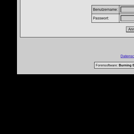
Benutzername:
Passwort:
Datensc
Forensoftware:
Burning B