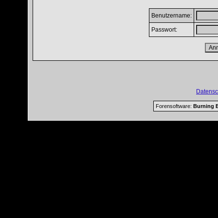
Benutzername:
Passwort:
Datensc
Forensoftware:
Burning B